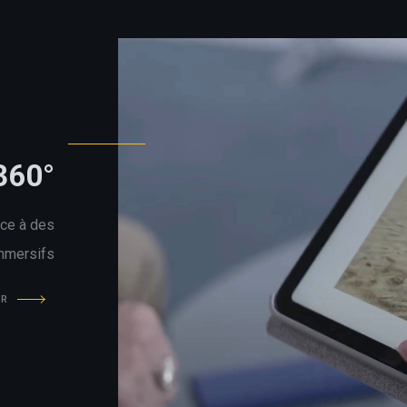
360°
âce à des
immersifs
IR