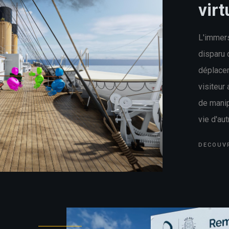
virt
L'immers
disparu 
déplacem
visiteur 
de manip
vie d'aut
DECOUV