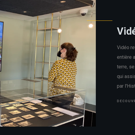
Vid
Vidéo re
entière 
terre, s
qui assi
par l'His
DECOUV