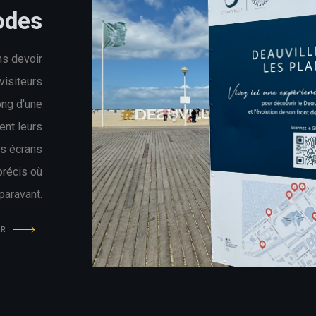
odes
ns devoir
visiteurs
long d'une
ent leurs
rs écrans
précis où
paravant.
IR